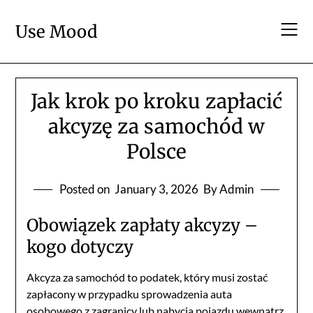
Skip
to
Use Mood
content
Jak krok po kroku zapłacić
akcyzę za samochód w
Polsce
Posted on
January 3, 2026
By Admin
Obowiązek zapłaty akcyzy –
kogo dotyczy
Akcyza za samochód to podatek, który musi zostać
zapłacony w przypadku sprowadzenia auta
osobowego z zagranicy lub nabycia pojazdu wewnątrz